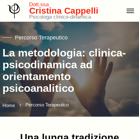
Dott.ssa
Cristina Cappelli
Psicologa clinico-dinamica
Percorso Terapeutico
La metodologia: clinica-
psicodinamica ad
orientamento
psicoanalitico
Percorso Terapeutico
Home
Una lunga tradizione