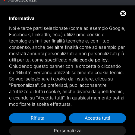
Informativa
339 5993018
Noi e terze parti selezionate (come ad esempio Google,
info@psicologacappelli.it
Facebook, LinkedIn, ecc.) utilizziamo cookie o
tecnologie simili per finalità tecniche e, con il tuo
consenso, anche per altre finalità come ad esempio per
Via Istria, 18 - San Giuseppe di Comacchio - FE
mostrati annunci personalizzati e non personalizzati più
utili per te, come specificato nella
cookie policy
.
Via XX Settembre, 145 - Cervia RA
Chiudendo questo banner con la crocetta o cliccando
su "Rifiuta", verranno utilizzati solamente cookie tecnici.
Se vuoi selezionare i cookie da installare, clicca su
"Personalizza". Se preferisci, puoi acconsentire
all'utilizzo di tutti i cookie, anche diversi da quelli tecnici,
cliccando su "Accetta tutti". In qualsiasi momento potrai
Privacy
|
Sitemap
Questo sito è protetto da Google reCAPTCHA v3,
Privacy
Policy
e
Terms of Service
di Google.
modificare la scelta effettuata.
Rifiuta
Accetta tutti
Personalizza